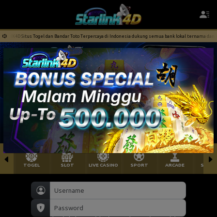
NK4D Situs Togel dan Bandar Toto Terpercaya di Indonesia dukung semua bank lokal ternama dan e-wa
TOGEL
SLOT
LIVE CASINO
SPORT
ARCADE
SABU