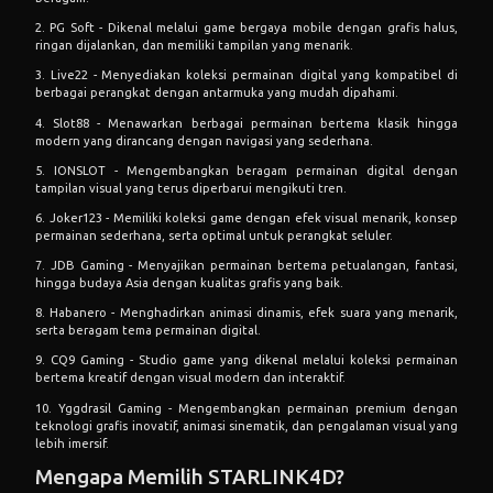
2. PG Soft - Dikenal melalui game bergaya mobile dengan grafis halus,
ringan dijalankan, dan memiliki tampilan yang menarik.
3. Live22 - Menyediakan koleksi permainan digital yang kompatibel di
berbagai perangkat dengan antarmuka yang mudah dipahami.
4. Slot88 - Menawarkan berbagai permainan bertema klasik hingga
modern yang dirancang dengan navigasi yang sederhana.
5. IONSLOT - Mengembangkan beragam permainan digital dengan
tampilan visual yang terus diperbarui mengikuti tren.
6. Joker123 - Memiliki koleksi game dengan efek visual menarik, konsep
permainan sederhana, serta optimal untuk perangkat seluler.
7. JDB Gaming - Menyajikan permainan bertema petualangan, fantasi,
hingga budaya Asia dengan kualitas grafis yang baik.
8. Habanero - Menghadirkan animasi dinamis, efek suara yang menarik,
serta beragam tema permainan digital.
9. CQ9 Gaming - Studio game yang dikenal melalui koleksi permainan
bertema kreatif dengan visual modern dan interaktif.
10. Yggdrasil Gaming - Mengembangkan permainan premium dengan
teknologi grafis inovatif, animasi sinematik, dan pengalaman visual yang
lebih imersif.
Mengapa Memilih STARLINK4D?