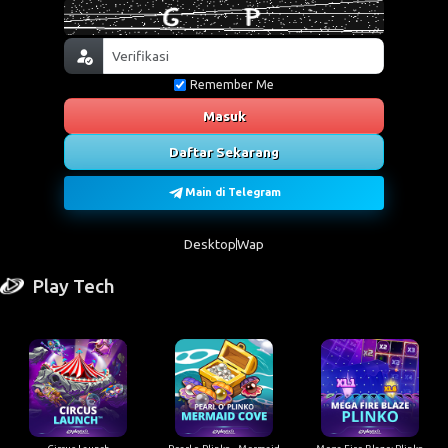
Remember Me
Masuk
Daftar Sekarang
Main di Telegram
Desktop
Wap
Play Tech