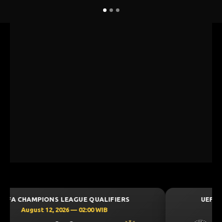
UEFA CHAMPIONS LEAGUE QUALIFIERS
August 12, 2026 — 01:30 WIB