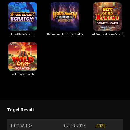
Fire Blaze Scratch
Halloween Fortune Scratch
Hot Gems Xtreme Scratch
Wild Lava Scratch
Togel Result
OTO WUHAN
07-08-2026
TOTOMACA
4935