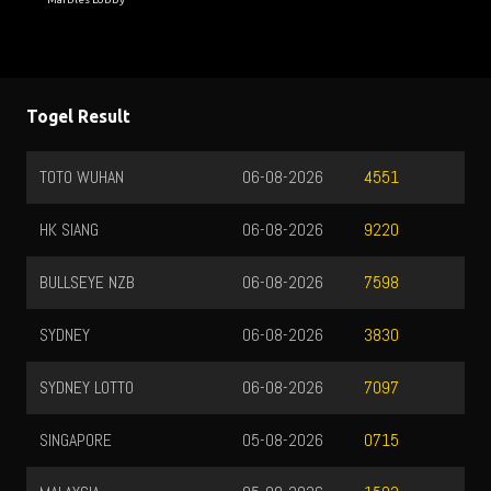
Togel Result
TOTO WUHAN
06-08-2026
4551
HK SIANG
06-08-2026
9220
BULLSEYE NZB
06-08-2026
7598
SYDNEY
06-08-2026
3830
SYDNEY LOTTO
06-08-2026
7097
SINGAPORE
05-08-2026
0715