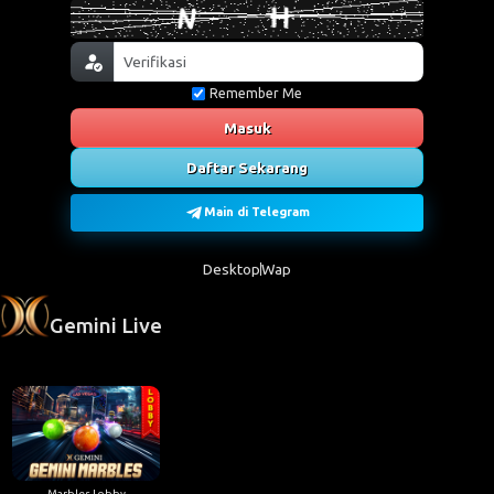
Remember Me
Masuk
Daftar Sekarang
Main di Telegram
Desktop
Wap
Gemini Live
Marbles Lobby