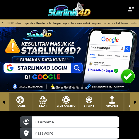
INK4D Situs Togel dan Bandar Toto Terpercaya di Indonesia dukung semua bank lokal ternama dan e-wa
TOGEL
SLOT
LIVE CASINO
SPORT
ARCADE
SABU