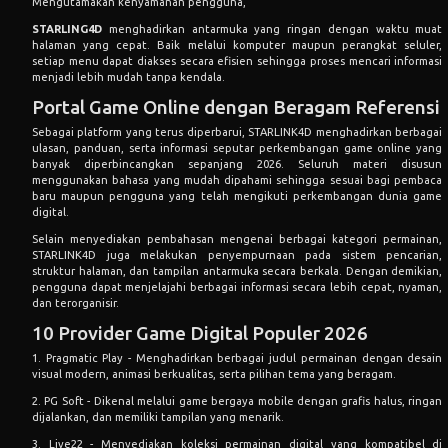
Mengutamakan kenyamanan pengguna,
STARLING4D
menghadirkan antarmuka yang ringan dengan waktu muat
halaman yang cepat. Baik melalui komputer maupun perangkat seluler,
setiap menu dapat diakses secara efisien sehingga proses mencari informasi
menjadi lebih mudah tanpa kendala.
Portal Game Online dengan Beragam Referensi
Sebagai platform yang terus diperbarui, STARLINK4D menghadirkan berbagai
ulasan, panduan, serta informasi seputar perkembangan game online yang
banyak diperbincangkan sepanjang 2026. Seluruh materi disusun
menggunakan bahasa yang mudah dipahami sehingga sesuai bagi pembaca
baru maupun pengguna yang telah mengikuti perkembangan dunia game
digital.
Selain menyediakan pembahasan mengenai berbagai kategori permainan,
STARLINK4D juga melakukan penyempurnaan pada sistem pencarian,
struktur halaman, dan tampilan antarmuka secara berkala. Dengan demikian,
pengguna dapat menjelajahi berbagai informasi secara lebih cepat, nyaman,
dan terorganisir.
10 Provider Game Digital Populer 2026
1. Pragmatic Play - Menghadirkan berbagai judul permainan dengan desain
visual modern, animasi berkualitas, serta pilihan tema yang beragam.
2. PG Soft - Dikenal melalui game bergaya mobile dengan grafis halus, ringan
dijalankan, dan memiliki tampilan yang menarik.
3. Live22 - Menyediakan koleksi permainan digital yang kompatibel di