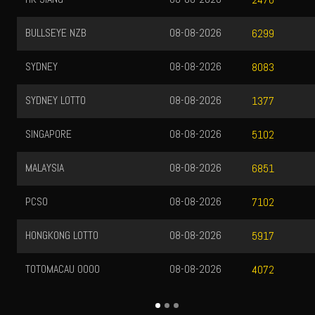
BULLSEYE NZB
08-08-2026
6299
SYDNEY
08-08-2026
8083
SYDNEY LOTTO
08-08-2026
1377
SINGAPORE
08-08-2026
5102
MALAYSIA
08-08-2026
6851
PCSO
08-08-2026
7102
HONGKONG LOTTO
08-08-2026
5917
TOTOMACAU 0000
08-08-2026
4072