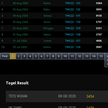
3
06 Aug 2026
Kamis
TMC22 - 133
3064
4
05 Aug 2026
Rabu
TMC22 - 132
0991
5
04 Aug 2026
Selasa
TMC22 - 131
8103
6
03 Aug 2026
Senin
TMC22 - 130
5797
7
02 Aug 2026
Minggu
TMC22 - 129
3231
8
01 Aug 2026
Sabtu
TMC22 - 128
2767
9
31 Jul 2026
Jumat
TMC22 - 127
4905
10
30 Jul 2026
Kamis
TMC22 - 126
0967
First
1
2
3
4
5
6
7
8
9
10
11
12
13
14
15
(
)
Togel Result
TOTO WUHAN
08-08-2026
3454
HK SIANG
08-08-2026
2476