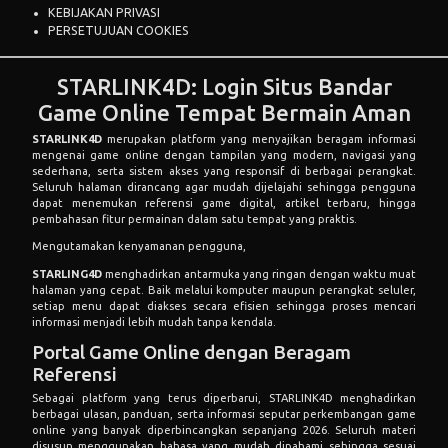
KEBIJAKAN PRIVASI
PERSETUJUAN COOKIES
STARLINK4D: Login Situs Bandar
Game Online Tempat Bermain Aman
STARLINK4D
merupakan platform yang menyajikan beragam informasi
mengenai game online dengan tampilan yang modern, navigasi yang
sederhana, serta sistem akses yang responsif di berbagai perangkat.
Seluruh halaman dirancang agar mudah dijelajahi sehingga pengguna
dapat menemukan referensi game digital, artikel terbaru, hingga
pembahasan fitur permainan dalam satu tempat yang praktis.
Mengutamakan kenyamanan pengguna,
STARLING4D
menghadirkan antarmuka yang ringan dengan waktu muat
halaman yang cepat. Baik melalui komputer maupun perangkat seluler,
setiap menu dapat diakses secara efisien sehingga proses mencari
informasi menjadi lebih mudah tanpa kendala.
Portal Game Online dengan Beragam
Referensi
Sebagai platform yang terus diperbarui, STARLINK4D menghadirkan
berbagai ulasan, panduan, serta informasi seputar perkembangan game
online yang banyak diperbincangkan sepanjang 2026. Seluruh materi
disusun menggunakan bahasa yang mudah dipahami sehingga sesuai