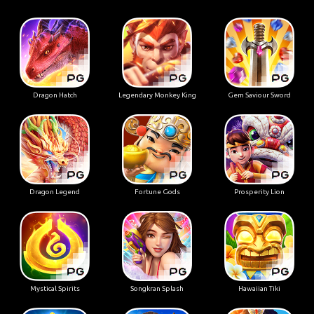
Dragon Hatch
Legendary Monkey King
Gem Saviour Sword
Dragon Legend
Fortune Gods
Prosperity Lion
Mystical Spirits
Songkran Splash
Hawaiian Tiki