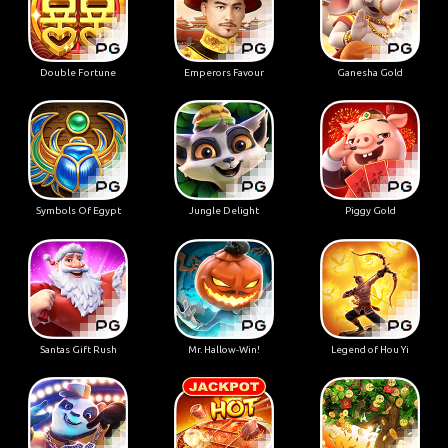
Double Fortune
Emperors Favour
Ganesha Gold
Symbols Of Egypt
Jungle Delight
Piggy Gold
Santas Gift Rush
Mr. Hallow-Win!
Legend of Hou Yi