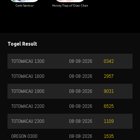
Gem Saviour
Honey Trap of Diao Chan
Togel Result
TOTOMACAU 1300
08-08-2026
0342
TOTOMACAU 1600
08-08-2026
2957
TOTOMACAU 1900
08-08-2026
9031
TOTOMACAU 2200
08-08-2026
6525
TOTOMACAU 2300
08-08-2026
1109
OREGON 0300
08-08-2026
1535