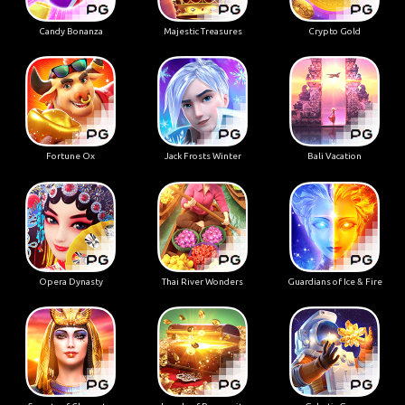
Candy Bonanza
Majestic Treasures
Crypto Gold
Fortune Ox
Jack Frosts Winter
Bali Vacation
Opera Dynasty
Thai River Wonders
Guardians of Ice & Fire