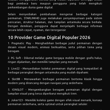
bagi pembaca baru maupun pengguna yang telah mengikuti
perkembangan dunia game digital.
Selain menyediakan pembahasan mengenai berbagai kategori
permainan, STARLINK4D juga melakukan penyempurnaan pada sistem
pencarian, struktur halaman, dan tampilan antarmuka secara berkala.
Dengan demikian, pengguna dapat menjelajahi berbagai informasi
secara lebih cepat, nyaman, dan terorganisir.
10 Provider Game Digital Populer 2026
1. Pragmatic Play - Menghadirkan berbagai judul permainan dengan
desain visual modern, animasi berkualitas, serta pilihan tema yang
beragam.
2. PG Soft - Dikenal melalui game bergaya mobile dengan grafis halus,
ringan dijalankan, dan memiliki tampilan yang menarik.
3. Live22 - Menyediakan koleksi permainan digital yang kompatibel di
berbagai perangkat dengan antarmuka yang mudah dipahami.
4. Slot88 - Menawarkan berbagai permainan bertema klasik hingga
modern yang dirancang dengan navigasi yang sederhana.
5. IONSLOT - Mengembangkan beragam permainan digital dengan
tampilan visual yang terus diperbarui mengikuti tren.
6. Joker123 - Memiliki koleksi game dengan efek visual menarik, konsep
permainan sederhana, serta optimal untuk perangkat seluler.