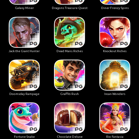
Galaxy Miner
Dragons Treasure Quest
Diner Frenzy Spins
Jack the Giant Hunter
Dead Mans Riches
Knockout Riches
Doomsday Rampage
Graffiti Rush
Incan Wonders
Fortune Snake
Chocolate Deluxe
Rio Fantasia