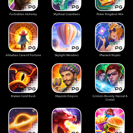
Forbidden Alchemy
Mythical Guardians
Poker Kingdom Win
Alibabas Cave of Fortune
Skylight Wonders
Pharaoh Royals
Kraken Gold Rush
Majestic Empire
Grimms Bounty: Hansel &
Gretel