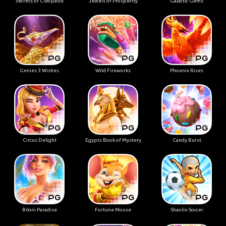
Secrets of Cleopatra
Jewels of Prosperity
Galactic Gems
Genies 3 Wishes
Wild Fireworks
Phoenix Rises
Circus Delight
Egypts Book of Mystery
Candy Burst
Bikini Paradise
Fortune Mouse
Shaolin Soccer