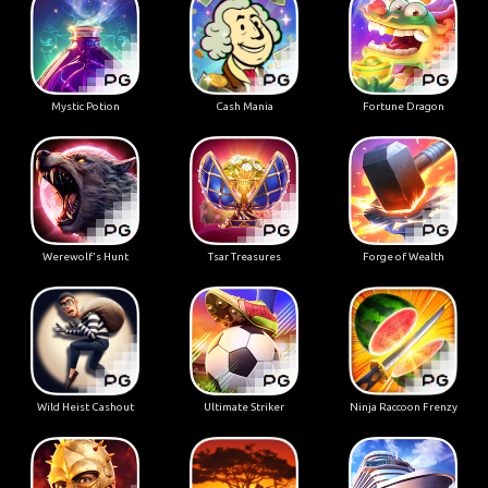
Mystic Potion
Cash Mania
Fortune Dragon
Werewolf's Hunt
Tsar Treasures
Forge of Wealth
Wild Heist Cashout
Ultimate Striker
Ninja Raccoon Frenzy