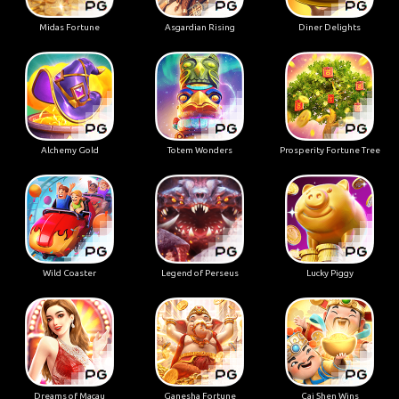
Midas Fortune
Asgardian Rising
Diner Delights
Alchemy Gold
Totem Wonders
Prosperity Fortune Tree
Wild Coaster
Legend of Perseus
Lucky Piggy
Dreams of Macau
Ganesha Fortune
Cai Shen Wins