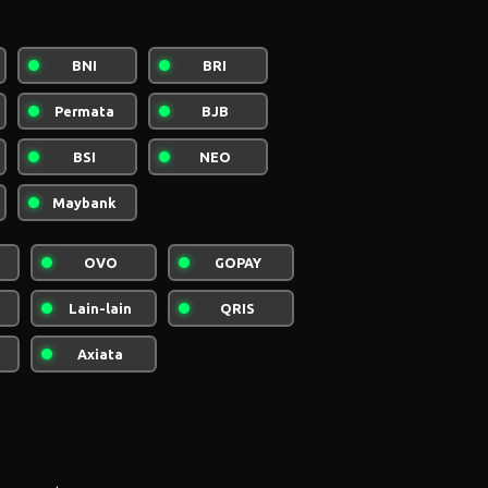
BNI
BRI
Permata
BJB
BSI
NEO
alm
King Tuts Tomb
Maybank
OVO
GOPAY
Lain-lain
QRIS
Axiata
mit
Vikings Plunder