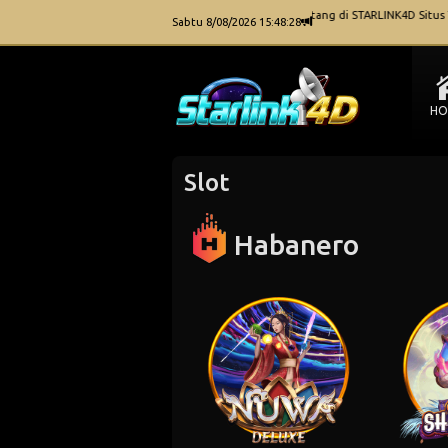
Selamat Datang di STARLINK4D Situs Togel d
Sabtu 8/08/2026 15:48:29
HO
Slot
Habanero