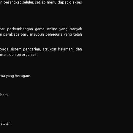
perangkat seluler, setiap menu dapat diakses
Panda Panda
putar perkembangan game online yang banyak
agi pembaca baru maupun pengguna yang telah
da sistem pencarian, struktur halaman, dan
man, dan terorganisir.
tema yang beragam.
er
12 Zodiacs
ahami.
eluler.