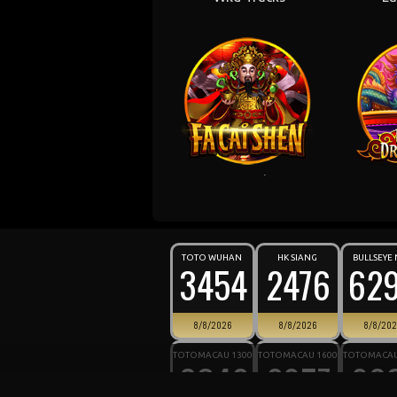
Fa Cai Shen
Fortu
TOTO WUHAN
HK SIANG
BULLSEYE
3454
2476
62
8/8/2026
8/8/2026
8/8/20
TOTOMACAU 1300
TOTOMACAU 1600
TOTOMACAU
0342
2957
90
Fa Cai Shen Deluxe
Stea