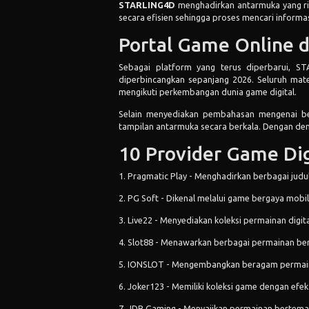
STARLING4D
menghadirkan antarmuka yang ri
secara efisien sehingga proses mencari informa
Portal Game Online 
Presto!
Knoc
Sebagai platform yang terus diperbarui, S
diperbincangkan sepanjang 2026. Seluruh ma
mengikuti perkembangan dunia game digital.
Selain menyediakan pembahasan mengenai be
tampilan antarmuka secara berkala. Dengan demi
10 Provider Game Dig
1. Pragmatic Play - Menghadirkan berbagai judu
2. PG Soft - Dikenal melalui game bergaya mobil
Glam Rock
B
3. Live22 - Menyediakan koleksi permainan dig
4. Slot88 - Menawarkan berbagai permainan ber
5. IONSLOT - Mengembangkan beragam permainan 
6. Joker123 - Memiliki koleksi game dengan efek
7. JDB Gaming - Menyajikan permainan bertema p