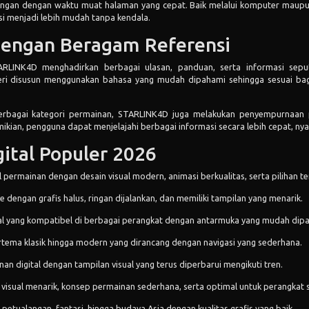
ngan dengan waktu muat halaman yang cepat. Baik melalui komputer maupun 
si menjadi lebih mudah tanpa kendala.
dengan Beragam Referensi
kout Football
Egyptian Dreams
Zeus 2
TARLINK4D menghadirkan berbagai ulasan, panduan, serta informasi se
Deluxe
teri disusun menggunakan bahasa yang mudah dipahami sehingga sesuai b
rbagai kategori permainan, STARLINK4D juga melakukan penyempurnaan pa
kian, pengguna dapat menjelajahi berbagai informasi secara lebih cepat, nya
ital Populer 2026
l permainan dengan desain visual modern, animasi berkualitas, serta pilihan 
e dengan grafis halus, ringan dijalankan, dan memiliki tampilan yang menarik.
ombs Away
Rolling Roger
Fire Roost
ital yang kompatibel di berbagai perangkat dengan antarmuka yang mudah dip
tema klasik hingga modern yang dirancang dengan navigasi yang sederhana.
digital dengan tampilan visual yang terus diperbarui mengikuti tren.
 visual menarik, konsep permainan sederhana, serta optimal untuk perangkat s
etualangan, fantasi, hingga budaya Asia dengan kualitas grafis yang baik.