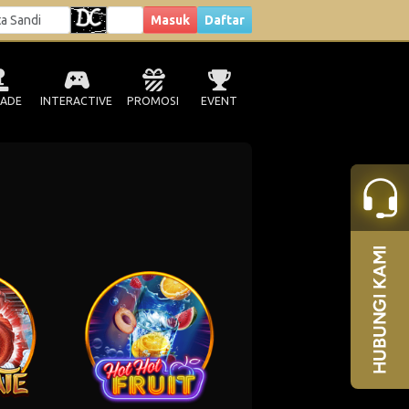
let DANA, OVO, LINKAJA, QRIS dengan minimal deposit 5rb.
Selamat D
Masuk
Daftar
ADE
INTERACTIVE
PROMOSI
EVENT